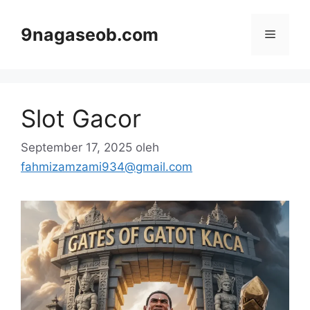
Langsung
ke
9nagaseob.com
Menu
isi
Slot Gacor
September 17, 2025
oleh
fahmizamzami934@gmail.com