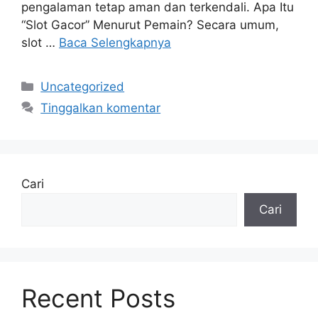
pengalaman tetap aman dan terkendali. Apa Itu
“Slot Gacor” Menurut Pemain? Secara umum,
slot …
Baca Selengkapnya
Kategori
Uncategorized
Tinggalkan komentar
Cari
Cari
Recent Posts